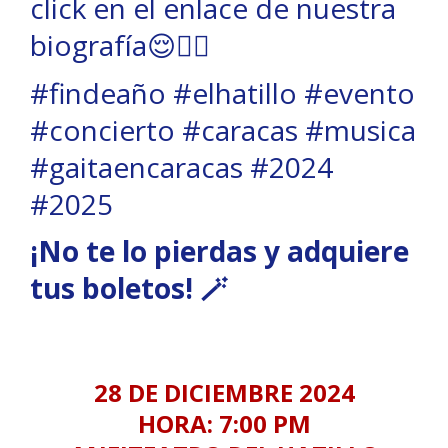
click en el enlace de nuestra
biografía😌👆🏻
#findeaño #elhatillo #evento
#concierto #caracas #musica
#gaitaencaracas #2024
#2025
¡No te lo pierdas y adquiere
tus boletos! 🪄
28 DE DICIEMBRE 2024
HORA: 7:00 PM