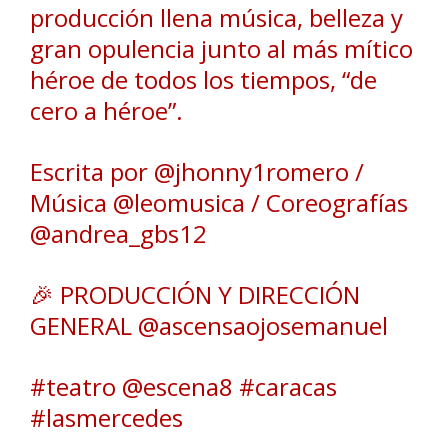
producción llena música, belleza y
gran opulencia junto al más mítico
héroe de todos los tiempos, “de
cero a héroe”.
Escrita por @jhonny1romero /
Música @leomusica / Coreografías
@andrea_gbs12
🎉 PRODUCCIÓN Y DIRECCIÓN
GENERAL @ascensaojosemanuel
#teatro @escena8 #caracas
#lasmercedes