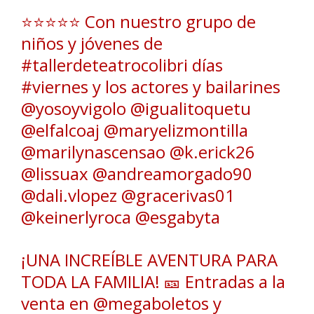
⭐️⭐️⭐️⭐️⭐️ Con nuestro grupo de
niños y jóvenes de
#tallerdeteatrocolibri días
#viernes y los actores y bailarines
@yosoyvigolo @igualitoquetu
@elfalcoaj @maryelizmontilla
@marilynascensao @k.erick26
@lissuax @andreamorgado90
@dali.vlopez @gracerivas01
@keinerlyroca @esgabyta
¡UNA INCREÍBLE AVENTURA PARA
TODA LA FAMILIA! 🎫 Entradas a la
venta en @megaboletos y