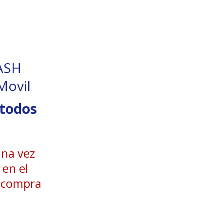
ASH
Movil
étodos
una vez
 en el
u compra