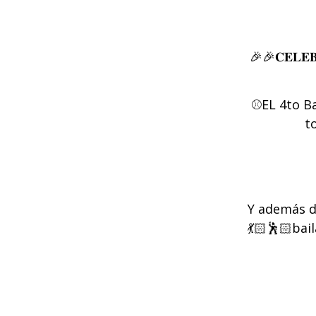
🎉🎉𝐂𝐄𝐋𝐄𝐁
⚾️EL 4to 
t
Y además dis
💃🏻🕺🏻bai