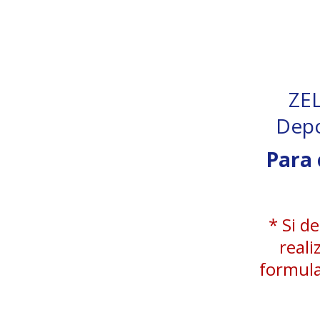
ZE
Depo
Para 
* Si d
reali
formula