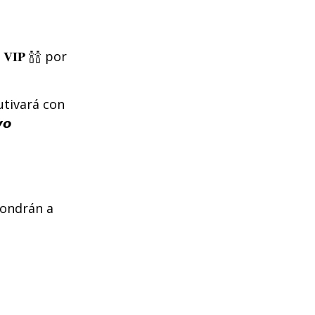
𝐕𝐈𝐏 🍾🍾 por
tivará con
𝙤
 pondrán a