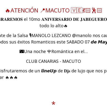
🔥ATENCIÓN 📍MACUTO 🇻🇪💃🏻🕺🏻
𝐑𝐀𝐑𝐄𝐌𝐎𝐒 el 10mo 𝐀𝐍𝐈𝐕𝐄𝐑𝐒𝐀𝐑𝐈𝐎 𝐃𝐄 𝐉𝐀𝐁𝐄𝐆𝐔𝐄𝐑𝐎 
todo lo alto🔥
Bate de la Salsa 🎙MANOLO LEZCANO @manolo nos cau
odos sus éxitos Romanticos este SABADO 07 𝙙𝙚 𝙈𝙖𝙮
🌃Una noche 🌹Romántica en el…
CLUB CANARIAS - MACUTO
frutaremos de un 𝙡𝙞𝙣𝙚𝙐𝙥 de 𝐃𝐣𝐬 de lujo que nos
lar 🔥🔥🔥
*