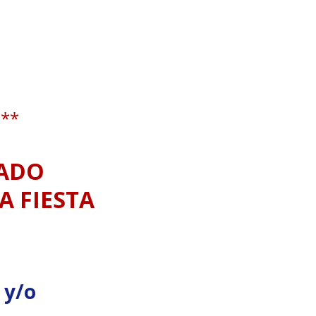
a**
ZADO
A FIESTA
 y/o