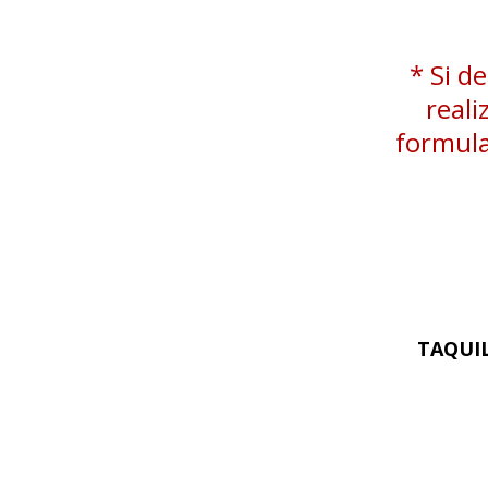
* Si d
reali
formula
TAQUIL