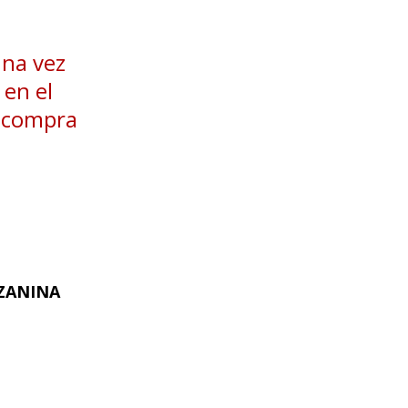
una vez
 en el
u compra
ZZANINA