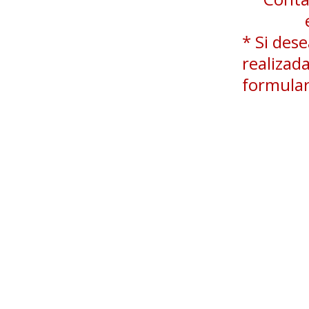
* Si des
realizad
formular