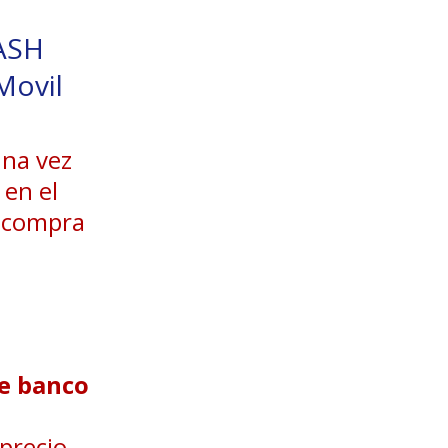
ASH
Movil
una vez
 en el
u compra
de banco
precio