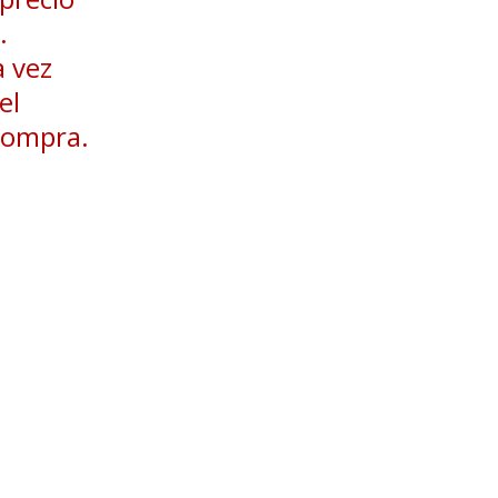
.
a vez
el
 compra.