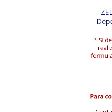
ZE
Depo
* Si d
reali
formula
Para co
Conta