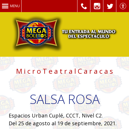
MENU
M i c r o T e a t r a l C a r a c a s
SALSA ROSA
Espacios Urban Cuplé, CCCT, Nivel C2.
Del 25 de agosto al 19 de septiembre, 2021.