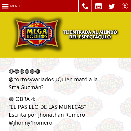
MENU
🔴🔵🟡🟣🟢🟠
@cortosyvariados ¿Quien mató a la
Srta.Guzmán?
🟢 OBRA 4:
“EL PASILLO DE LAS MUÑECAS”
Escrita por Jhonathan Romero
@jhonny1romero