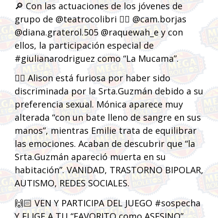
🔎 Con las actuaciones de los jóvenes de
grupo de @teatrocolibri 👉🏻 @cam.borjas
@diana.graterol.505 @raquewah_e y con
ellos, la participación especial de
#giulianarodriguez como “La Mucama”.
👉🏻 Alison está furiosa por haber sido
discriminada por la Srta.Guzmán debido a su
preferencia sexual. Mónica aparece muy
alterada “con un bate lleno de sangre en sus
manos”, mientras Emilie trata de equilibrar
las emociones. Acaban de descubrir que “la
Srta.Guzmán apareció muerta en su
habitación”. VANIDAD, TRASTORNO BIPOLAR,
AUTISMO, REDES SOCIALES.
🙌🏻 VEN Y PARTICIPA DEL JUEGO #sospecha
Y ELIGE A TU “FAVORITO como ASESINO”.